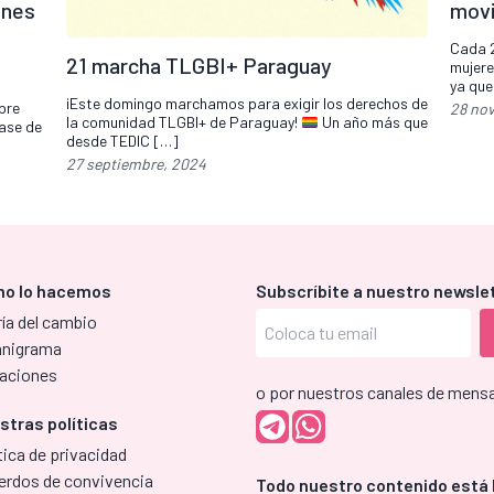
ones
movi
Cada 2
21 marcha TLGBI+ Paraguay
mujere
ya que
¡Este domingo marchamos para exigir los derechos de
bre
28 no
la comunidad TLGBI+ de Paraguay!
Un año más que
lase de
desde TEDIC […]
27 septiembre, 2024
o lo hacemos
Subscríbite a nuestro newsle
ía del cambio
anigrama
aciones
o por nuestros canales de mensa
stras políticas
tica de privacidad
erdos de convivencia
Todo nuestro contenido está 