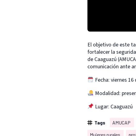
El objetivo de este t
fortalecer la segurid
de Caaguazú (AMUCAP)
comunicación ante am
Fecha: viernes 16
Modalidad: presen
Lugar: Caaguazú
Tags
AMUCAP
Mujeres rurales
pro