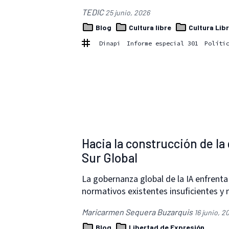
TEDIC
25 junio, 2026
Blog
Cultura libre
Cultura Lib
Dinapi
Informe especial 301
Políti
Hacia la construcción de la
Sur Global
La gobernanza global de la IA enfrenta
normativos existentes insuficientes y
Maricarmen Sequera Buzarquis
16 junio, 2
Blog
Libertad de Expresión