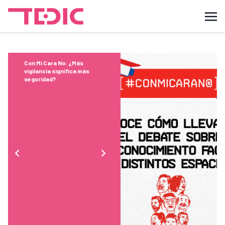
Con Mi Cara No: ¿Más
vigilancia significa más
seguridad?