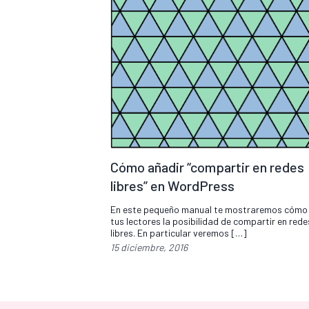
Cómo añadir “compartir en redes
libres” en WordPress
En este pequeño manual te mostraremos cómo 
tus lectores la posibilidad de compartir en rede
libres. En particular veremos […]
15 diciembre, 2016