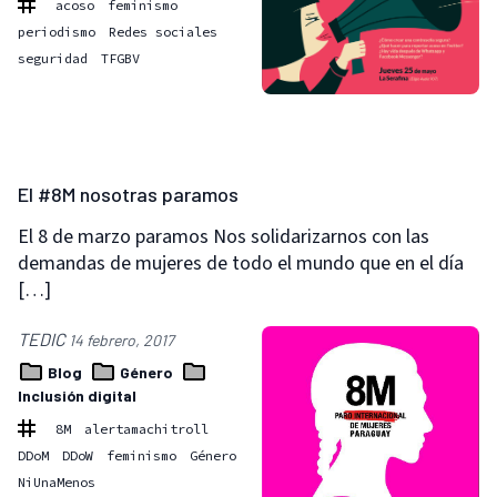
acoso
feminismo
periodismo
Redes sociales
seguridad
TFGBV
El #8M nosotras paramos
El 8 de marzo paramos Nos solidarizarnos con las
demandas de mujeres de todo el mundo que en el día
[…]
TEDIC
14 febrero, 2017
Blog
Género
Inclusión digital
8M
alertamachitroll
DDoM
DDoW
feminismo
Género
NiUnaMenos