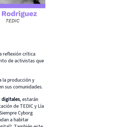
reflexión crítica
nto de activistas que
a la producción y
 en sus comunidades.
digitales
, estarán
cación de TEDIC y Lía
 Siempre Cyborg
udan a habitar
igital?. También este