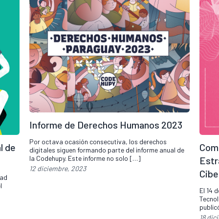
Informe de Derechos Humanos 2023
Por octava ocasión consecutiva, los derechos
l de
Come
digitales siguen formando parte del informe anual de
la Codehupy. Este informe no solo […]
Estr
12 diciembre, 2023
Cibe
dad
l
El 14 
Tecnol
public
18 dic