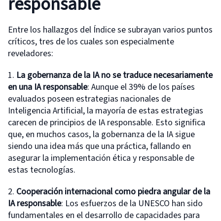
responsable
Entre los hallazgos del Índice se subrayan varios puntos
críticos, tres de los cuales son especialmente
reveladores:
1.
La
g
obernanza de la IA
n
o se
t
raduce
necesariamente
en
una
IA
r
esponsable
: Aunque el 39% de los países
evaluados poseen estrategias nacionales de
Inteligencia Artificial, la mayoría de estas estrategias
carecen de principios de IA responsable. Esto significa
que, en muchos casos, la gobernanza de la IA sigue
siendo una idea más que una práctica, fallando en
asegurar la implementación ética y responsable de
estas tecnologías.
2.
Cooperación
i
nternacional como
p
iedra
a
ngular de la
IA
r
esponsable
: Los esfuerzos de la UNESCO han sido
fundamentales en el desarrollo de capacidades para