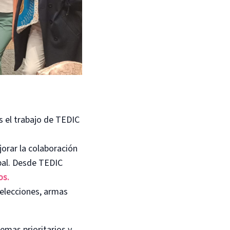
 el trabajo de TEDIC
orar la colaboración
bal. Desde TEDIC
os.
 elecciones, armas
emas prioritarios y