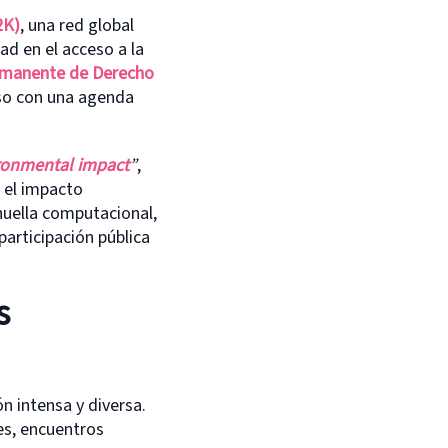
2K)
, una red global
d en el acceso a la
ermanente de Derecho
so con una agenda
ironmental impact
”
,
 el impacto
a huella computacional,
articipación pública
s
n intensa y diversa.
es, encuentros