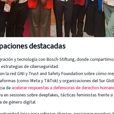
ipaciones destacadas
ración y tecnología con Bosch-Stiftung, donde compartimos
y estrategias de ciberseguridad.
on la red GNI y Trust and Safety Foundation sobre cómo mej
taformas (como Meta y TikTok) y organizaciones del Sur Glo
cia de
acelerar respuestas a defensoras de derechos human
va en sesiones sobre deepfakes, tácticas feministas frente a
 de género digital.
rtunidad única para reforzar alianzas, posicionar nuestros t