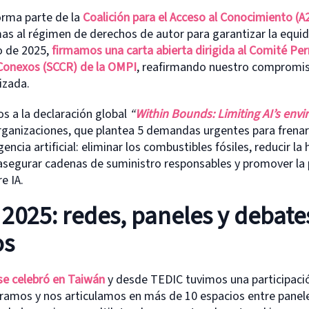
rma parte de la
Coalición para el Acceso al Conocimiento (A
s al régimen de derechos de autor para garantizar la equida
o de 2025,
firmamos una carta abierta dirigida al Comité P
Conexos (SCCR) de la OMPI
, reafirmando nuestro compromi
izada.
 a la declaración global
“
Within Bounds: Limiting AI’s env
rganizaciones, que plantea 5 demandas urgentes para frenar
gencia artificial: eliminar los combustibles fósiles, reducir l
 asegurar cadenas de suministro responsables y promover la p
e IA.
2025: redes, paneles y debate
os
se celebró en Taiwán
y desde TEDIC tuvimos una participació
amos y nos articulamos en más de 10 espacios entre panel