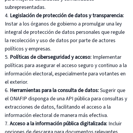
subrepresentadas.
Legislación de
p
rotección de
d
atos y
t
ransparencia:
Instar a los órganos de gobierno a promulgar una ley
integral de protección de datos personales que regule
la recolección y uso de datos por parte de actores
políticos y empresas.
Políticas de
c
iberseguridad y
a
cceso:
Implementar
políticas para asegurar el acceso seguro y continuo a la
información electoral, especialmente para votantes en
el exterior.
Herramientas para la
c
onsulta de
d
atos:
Sugerir que
el ONAFIP disponga de una API pública para consultas y
extracciones de datos, facilitando el acceso a la
información electoral de manera más efectiva.
Acceso a la
i
nformación
p
ública
d
igitalizada:
Incluir
opciones de descarga para documentos relevantes,