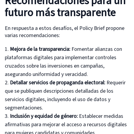
Recomendaciones para un
futuro más transparente
En respuesta a estos desafíos, el Policy Brief propone
varias recomendaciones:
Mejora de la
t
ransparencia:
Fomentar alianzas con
plataformas digitales para implementar controles
cruzados sobre las inversiones en campañas,
asegurando uniformidad y veracidad.
Detallar
s
ervicios de
p
ropaganda
e
lectoral:
Requerir
que se publiquen descripciones detalladas de los
servicios digitales, incluyendo el uso de datos y
segmentaciones.
Inclusión y
e
quidad de
g
énero:
Establecer medidas
afirmativas para mejorar el acceso a recursos digitales
para mujeres candidatas y comunidades