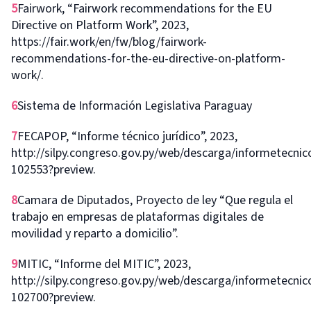
5
Fairwork, “Fairwork recommendations for the EU
Directive on Platform Work”, 2023,
https://fair.work/en/fw/blog/fairwork-
recommendations-for-the-eu-directive-on-platform-
work/.
6
Sistema de Información Legislativa Paraguay
7
FECAPOP, “Informe técnico jurídico”, 2023,
http://silpy.congreso.gov.py/web/descarga/informetecnico
102553?preview.
8
Camara de Diputados, Proyecto de ley “Que regula el
trabajo en empresas de plataformas digitales de
movilidad y reparto a domicilio”.
9
MITIC, “Informe del MITIC”, 2023,
http://silpy.congreso.gov.py/web/descarga/informetecnico
102700?preview.