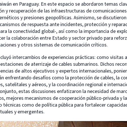
aiwán en Paraguay. En este espacio se abordaron temas clav
ón y recuperación de las infraestructuras de comunicaciones
bernéticos y presiones geopolíticas. Asimismo, se discutiero
ecanismos de respuesta ante incidentes, protección y repara
ara la conectividad global-, así como la importancia de expl
cer la colaboración entre Estado y sector privado para reforza
aciones y otros sistemas de comunicación críticos.
luyó intercambios de experiencias prácticas: como visitas a
 estaciones de aterrizaje de cables submarinos. Dichos recor
cias de altos ejecutivos y expertos internacionales, ponie
án enfrentando desafíos como la protección de cables, la co
s, satelitales y aéreos, y la coordinación regional e internac
conjunto, estas discusiones enfatizaron la necesidad de marc
os, mejores mecanismos de cooperación público-privada y la
 técnicas como de política pública para fortalecer capacidad
tuales y emergentes.