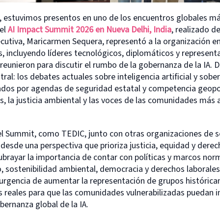
 estuvimos presentos en uno de los encuentros globales m
 el
AI Impact Summit 2026 en Nueva Delhi, India
, realizado de
ecutiva, Maricarmen Sequera, representó a la organización e
s, incluyendo líderes tecnológicos, diplomáticos y represent
reunieron para discutir el rumbo de la gobernanza de la IA.
ral: los debates actuales sobre inteligencia artificial y sobe
os por agendas de seguridad estatal y competencia geopol
, la justicia ambiental y las voces de las comunidades más 
l Summit, como TEDIC, junto con otras organizaciones de so
desde una perspectiva que prioriza justicia, equidad y dere
ubrayar la importancia de contar con políticas y marcos nor
, sostenibilidad ambiental, democracia y derechos laborales
 urgencia de aumentar la representación de grupos histórica
reales para que las comunidades vulnerabilizadas puedan inc
bernanza global de la IA.