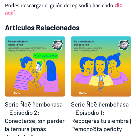
Podés descargar el guión del episodio haciendo
clic
aquí.
Artículos Relacionados
Serie Ñe’ê ñembohasa
Serie Ñe’ê ñembohasa
– Episodio 2:
– Episodio 1:
Conectarse, sin perder
Recogerás tu siembra |
la ternura jamás |
Pemono’õta peñoty