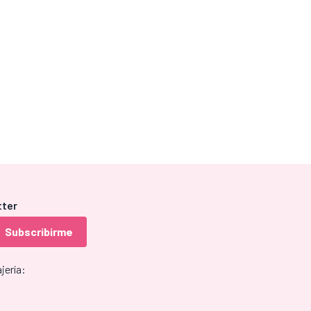
tter
jería: