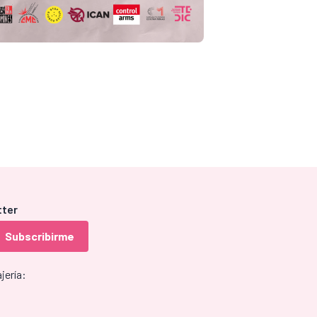
tter
jería: