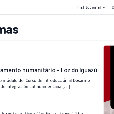
Institucional
C
rmas
mamento humanitário – Foz do Iguazú
o módulo del Curso de Introducción al Desarme
l de Integración Latinoamericana […]
e humanitario
Stop Killer Robots
tecnopolítica