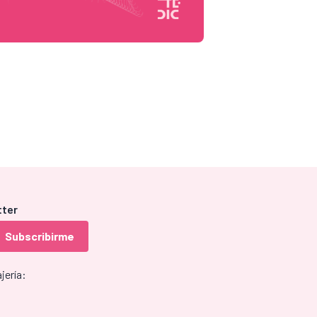
tter
jería: