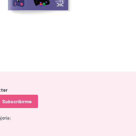
tter
jería: