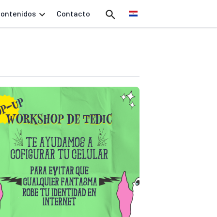
ontenidos
Contacto