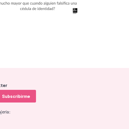
tter
jería: