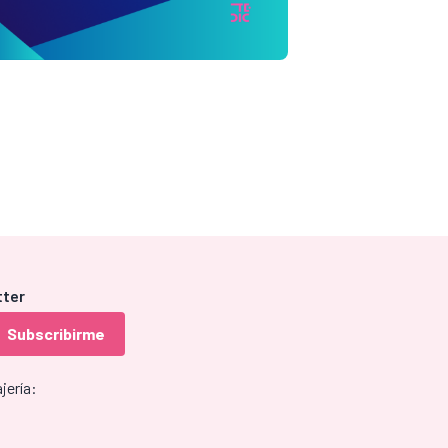
tter
jería: