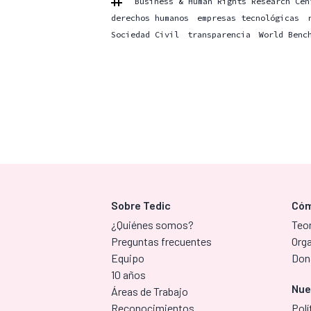
Business & Human Rights Research Cen
derechos humanos
empresas tecnológicas
Sociedad Civil
transparencia
World Benc
Sobre Tedic
Cóm
¿Quiénes somos?
Teor
Preguntas frecuentes
Org
Equipo
Don
10 años
Nue
Áreas de Trabajo
Reconocimientos
Polí