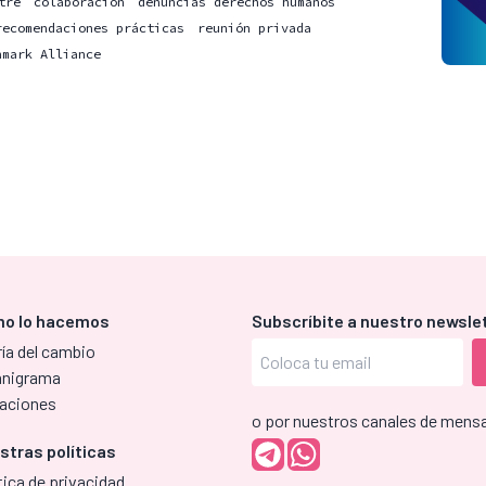
tre
colaboración
denuncias derechos humanos
recomendaciones prácticas
reunión privada
hmark Alliance
o lo hacemos
Subscríbite a nuestro newsle
ía del cambio
anigrama
aciones
o por nuestros canales de mensa
stras políticas
tica de privacidad