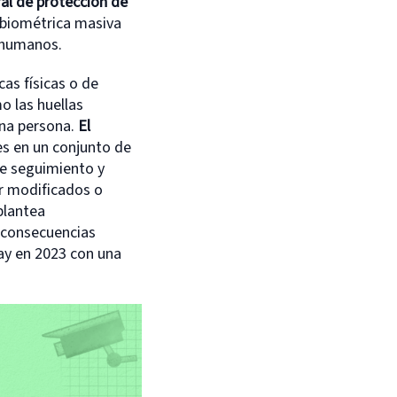
ral de protección de
 biométrica masiva
s humanos.
cas físicas o de
o las huellas
una persona.
El
es en un conjunto de
de seguimiento y
er modificados o
plantea
s consecuencias
uay en 2023 con una