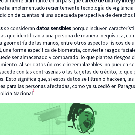
ecialmente alarmante en un país que
carece de una ley integ
ue ha implementado recientemente tecnología de vigilancia
endición de cuentas ni una adecuada perspectiva de derecho
os
se consideran
datos sensibles
porque incluyen característi
s que identifican a una persona de manera inequívoca, com
, la geometría de las manos, entre otros aspectos físicos de 
l
, una forma específica de biometría, convierte rasgos facial
puede ser almacenado y comparado, lo que plantea riesgos 
timiento. Al ser datos únicos e irreemplazables, no pueden s
cede con las contraseñas o las tarjetas de crédito, lo que 
. Esto significa que, si estos datos se filtran o hackean, la
bles para las personas afectadas, como ya sucedió en Parag
2
olicía Nacional
.