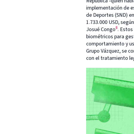
República -quién habí
implementación de e
de Deportes (SND) en 
1.733.000 USD, según 
8
Josué Congo
. Estos
biométricos para gest
comportamiento y usa
Grupo Vázquez, se con
con el tratamiento leg