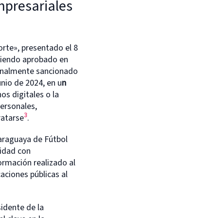
mpresariales
orte», presentado el 8
 siendo aprobado en
finalmente sancionado
unio de 2024, en u
n
os digitales o la
Personales,
3
ratarse
.
Paraguaya de Fútbol
idad con
ormación realizado al
aciones públicas al
sidente de la