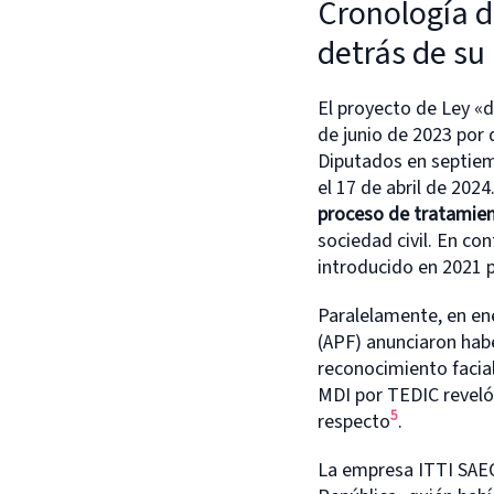
Cronología d
detrás de s
El proyecto de Ley «d
de junio de 2023 por
Diputados en septiem
el 17 de abril de 202
proceso de tratamien
sociedad civil. En co
introducido en 2021 p
Paralelamente, en ene
(APF) anunciaron hab
reconocimiento facial
MDI por TEDIC reveló 
5
respecto
.
La empresa ITTI SAEC