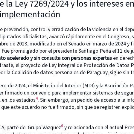
e la Ley 7269/2024 y los intereses e
u implementación
e prevención, control y erradicación de la violencia en el dep
 diputados oficialistas, avanzó rápidamente en el Congreso,
bre de 2023, modificado en el Senado en marzo de 2024 y 
4. Fue promulgado por el presidente Santiago Peña el 11 de j
to acelerado y sin consulta con
personas
expert
a
s
en derech
ntraste, el proyecto de Ley Integral de Protección de Datos 
or la Coalición de datos personales de Paraguay, sigue sin t
ro de 2024, el Ministerio del Interior (MDI) y la Asociación 
er firmado un convenio para implementar sistemas de segur
4
 en los estadios
. Sin embargo, un pedido de acceso a la inf
que este acuerdo no fue firmado, sin que se registren explic
6
A, parte del Grupo Vázquez
y relacionada con el actual Pre