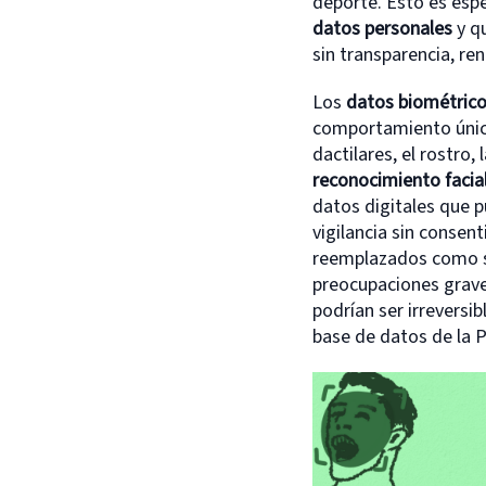
deporte. Esto es esp
datos personales
y q
sin transparencia, r
Los
datos biométric
comportamiento única
dactilares, el rostro
reconocimiento facia
datos digitales que 
vigilancia sin consen
reemplazados como su
preocupaciones graves
podrían ser irreversi
base de datos de la P