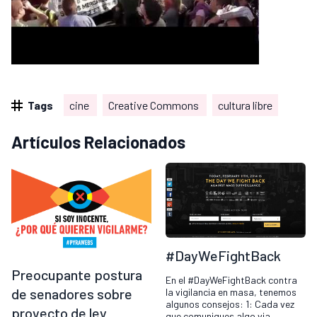
Tags
cine
Creative Commons
cultura libre
Artículos Relacionados
#DayWeFightBack
Preocupante postura
En el #DayWeFightBack contra
de senadores sobre
la vigilancia en masa, tenemos
algunos consejos: 1: Cada vez
proyecto de ley
que comuniques algo via