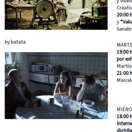
y vide
Creati
20:00 
y
“Vak
Sanabr
by batata
MARTES
19:00 
por exh
Martín
21:00 
Marcel
MIÉRCO
18:00 
Intern
distri