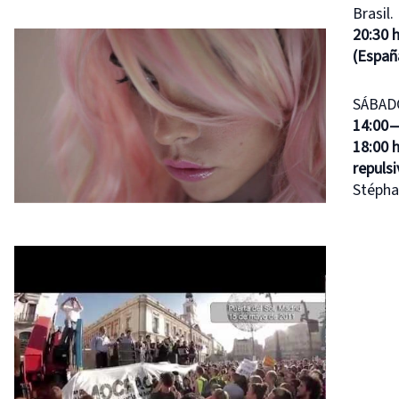
Brasil.
20:30 h
(Españ
SÁBADO
14:00 
18:00 
repuls
Stépha