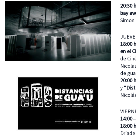
20:30 
bay aw
Simon 
JUEVES
18:00 
en el 
de Cin
Nicola
de gua
20:00 
y
“Dis
Nicolá
VIERNE
14:00 
18:00 
Dríade 