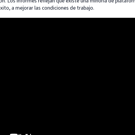
ón. Los informes reflejan que existe una minoría de platafo
ito, a mejorar las condiciones de trabajo.