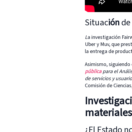
Situac
ión
de 
L
a investigación Fai
Uber y Muv, que prest
la entrega de produc
Asimismo, siguiendo c
pública
para el Análi
de servicios y usuari
Comisión de Ciencias,
Investigac
materiales
¿El Estado n