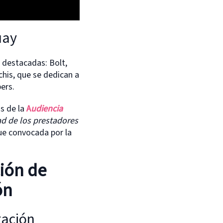
uay
 destacadas: Bolt,
chis, que se dedican a
ers.
os de la
A
udiencia
dad de los prestadores
ue convocada por la
ción de
ón
gación