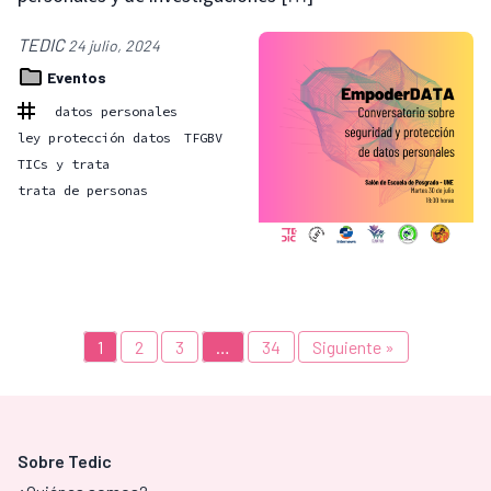
TEDIC
24 julio, 2024
Eventos
datos personales
ley protección datos
TFGBV
TICs y trata
trata de personas
1
2
3
…
34
Siguiente »
Sobre Tedic