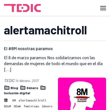
alertamachitroll
El #8M nosotras paramos
El 8 de marzo paramos Nos solidarizarnos con las
demandas de mujeres de todo el mundo que en el día
[…]
TEDIC
14 febrero, 2017
Blog
Género
Inclusión digital
8M
alertamachitroll
DDoM
DDoW
feminismo
Género