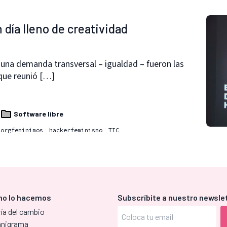
día lleno de creatividad
 una demanda transversal – igualdad – fueron las
 que reunió […]
Software libre
borgfeminimos
hackerfeminismo
TIC
o lo hacemos
Subscríbite a nuestro newsle
ía del cambio
anigrama