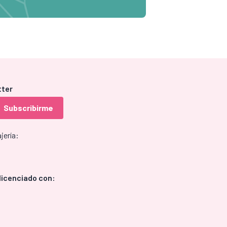
tter
jería:
licenciado con: