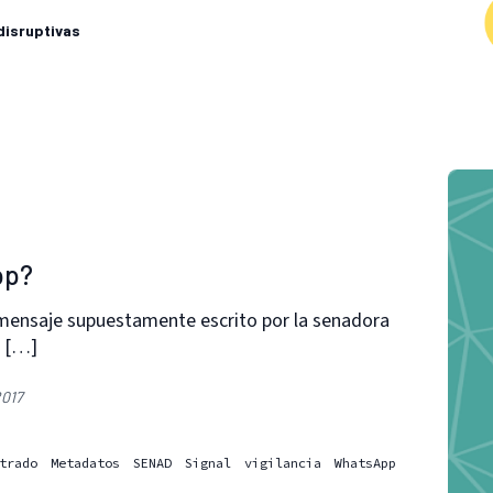
disruptivas
pp?
 mensaje supuestamente escrito por la senadora
p […]
2017
trado
Metadatos
SENAD
Signal
vigilancia
WhatsApp