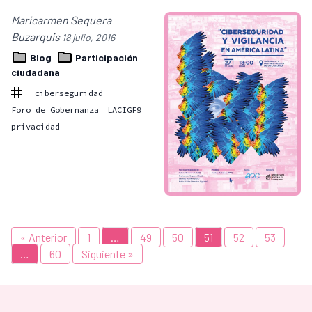
Maricarmen Sequera
Buzarquis
18 julio, 2016
Blog
Participación
ciudadana
ciberseguridad
Foro de Gobernanza
LACIGF9
privacidad
« Anterior
1
…
49
50
51
52
53
…
60
Siguiente »