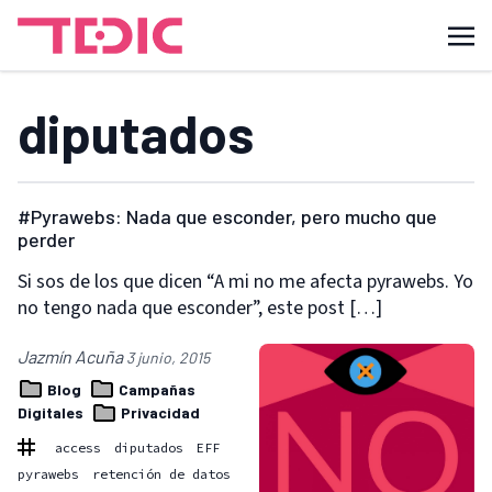
diputados
#Pyrawebs: Nada que esconder, pero mucho que
perder
Si sos de los que dicen “A mi no me afecta pyrawebs. Yo
no tengo nada que esconder”, este post […]
Jazmín Acuña
3 junio, 2015
Blog
Campañas
Digitales
Privacidad
access
diputados
EFF
pyrawebs
retención de datos