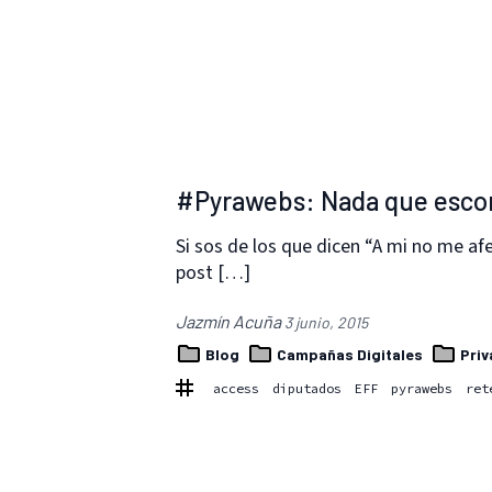
#Pyrawebs: Nada que esco
Si sos de los que dicen “A mi no me a
post […]
Jazmín Acuña
3 junio, 2015
Blog
Campañas Digitales
Priv
access
diputados
EFF
pyrawebs
ret